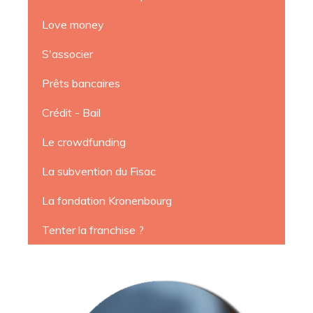
Love money
S'associer
Prêts bancaires
Crédit - Bail
Le crowdfunding
La subvention du Fisac
La fondation Kronenbourg
Tenter la franchise ?