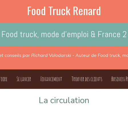
Food Truck Renard
Food truck, mode d'emploi & France 2
 et conseils par Richard Volodarski - Auteur de Food truck, 
toire
Se lancer
Financement
Trouver des clients
Business P
La circulation