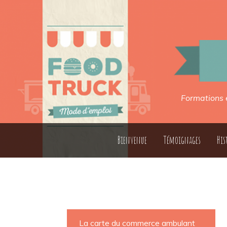
​​Formations
Bienvenue
Témoignages
His
La carte du commerce ambulant